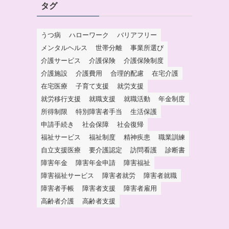
タグ
うつ病
ハローワーク
バリアフリー
メンタルヘルス
世帯分離
事業所選び
介護サービス
介護保険
介護保険制度
介護施設
介護費用
合理的配慮
在宅介護
在宅医療
子育て支援
就労支援
就労移行支援
就職支援
就職活動
年金制度
所得制限
特別障害者手当
生活保護
申請手続き
社会保障
社会復帰
福祉サービス
福祉制度
精神疾患
職業訓練
自立支援医療
要介護認定
訪問看護
診断書
障害年金
障害年金申請
障害福祉
障害福祉サービス
障害者就労
障害者就職
障害者手帳
障害者支援
障害者雇用
高齢者介護
高齢者支援