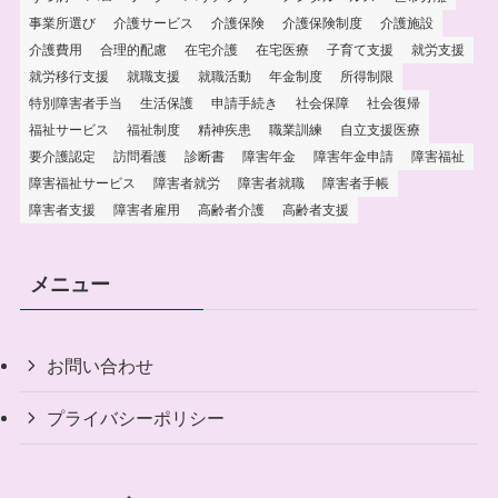
事業所選び
介護サービス
介護保険
介護保険制度
介護施設
介護費用
合理的配慮
在宅介護
在宅医療
子育て支援
就労支援
就労移行支援
就職支援
就職活動
年金制度
所得制限
特別障害者手当
生活保護
申請手続き
社会保障
社会復帰
福祉サービス
福祉制度
精神疾患
職業訓練
自立支援医療
要介護認定
訪問看護
診断書
障害年金
障害年金申請
障害福祉
障害福祉サービス
障害者就労
障害者就職
障害者手帳
障害者支援
障害者雇用
高齢者介護
高齢者支援
メニュー
お問い合わせ
プライバシーポリシー