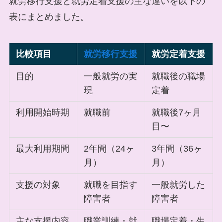
就労移行支援と就労定着支援の主な違いを以下の
表にまとめました。
比較項目
就労移行支援
就労定着支援
目的
一般就労の実
就職後の職場
現
定着
利用開始時期
就職前
就職後7ヶ月
目〜
最大利用期間
2年間（24ヶ
3年間（36ヶ
月）
月）
支援の対象
就職を目指す
一般就労した
障害者
障害者
主な支援内容
職業訓練・就
職場定着・生