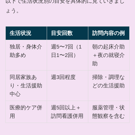
以下で生活状況別の目安を具体的に見ていきまし
ょう。
生活状況
目安回数
訪問内容の例
独居・身体介
週5〜7回（1
朝の起床介助
助多め
日1〜2回）
＋夜の就寝介
助
同居家族あ
週3回程度
掃除・調理な
り・生活援助
どの生活援助
中心
医療的ケア併
週5回以上＋
服薬管理・状
用
訪問看護併用
態観察を含む