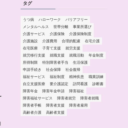
タグ
うつ病
ハローワーク
バリアフリー
メンタルヘルス
世帯分離
事業所選び
介護サービス
介護保険
介護保険制度
介護施設
介護費用
合理的配慮
在宅介護
在宅医療
子育て支援
就労支援
就労移行支援
就職支援
就職活動
年金制度
所得制限
特別障害者手当
生活保護
申請手続き
社会保障
社会復帰
福祉サービス
福祉制度
精神疾患
職業訓練
自立支援医療
要介護認定
訪問看護
診断書
障害年金
障害年金申請
障害福祉
え
障害福祉サービス
障害者就労
障害者就職
障害者手帳
障害者支援
障害者雇用
高齢者介護
高齢者支援
期