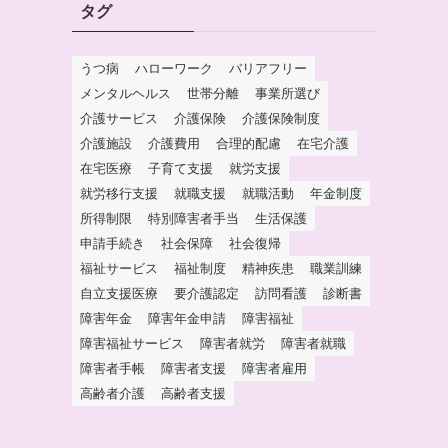
タグ
うつ病
ハローワーク
バリアフリー
メンタルヘルス
世帯分離
事業所選び
介護サービス
介護保険
介護保険制度
介護施設
介護費用
合理的配慮
在宅介護
在宅医療
子育て支援
就労支援
就労移行支援
就職支援
就職活動
年金制度
所得制限
特別障害者手当
生活保護
申請手続き
社会保障
社会復帰
福祉サービス
福祉制度
精神疾患
職業訓練
自立支援医療
要介護認定
訪問看護
診断書
障害年金
障害年金申請
障害福祉
障害福祉サービス
障害者就労
障害者就職
障害者手帳
障害者支援
障害者雇用
高齢者介護
高齢者支援