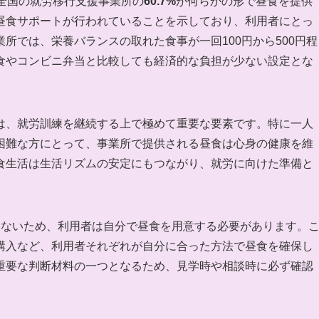
全国の就労移行支援事業所の
60.7%
が何らかの形で昼食を提供
昼食サポートが行われていることを示しており、利用者にとっ
所では、栄養バランスの取れた食事が一回100円から500円程
食やコンビニ弁当と比較しても経済的な負担が少ない設定とな
は、就労訓練を継続する上で極めて重要な要素です。特に一人
困難な方にとって、事業所で提供される昼食は心身の健康を維
食生活は生活リズムの安定にもつながり、就労に向けた準備と
いないため、利用者は自分で昼食を用意する必要があります。
購入など、利用者それぞれが自分に合った方法で昼食を確保し
重要な判断材料の一つとなるため、見学時や相談時に必ず確認