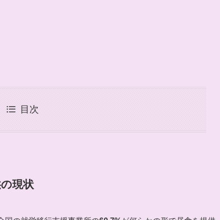
目次
供の現状