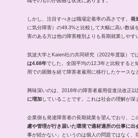
職そのものが困難な状況にあります。
しかし、注目すべきは職場定着率の高さです。
発
に気分障害）の49.3%と比較して大幅に高い数
害のある方は他の障害種別よりも長期就業しやす
筑波大学とKaien社の共同研究（2022年度版
は4.68年
でした。全国平均の12.3年と比較する
用での困難を経て障害者雇用に移行したケースな
興味深いのは、2018年の障害者雇用促進法改正以
に増加
していることです。これは社会の理解が深
企業側も発達障害者の長期就業を望んでおり、こ
慮や管理が行き届いた環境で適材適所の仕事に出
事が続かない」というのは個人の問題ではなく、