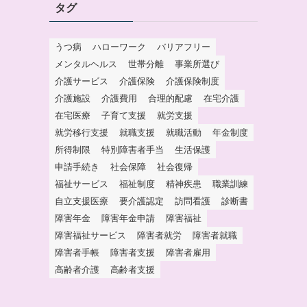
タグ
うつ病
ハローワーク
バリアフリー
メンタルヘルス
世帯分離
事業所選び
介護サービス
介護保険
介護保険制度
介護施設
介護費用
合理的配慮
在宅介護
在宅医療
子育て支援
就労支援
就労移行支援
就職支援
就職活動
年金制度
所得制限
特別障害者手当
生活保護
申請手続き
社会保障
社会復帰
福祉サービス
福祉制度
精神疾患
職業訓練
自立支援医療
要介護認定
訪問看護
診断書
障害年金
障害年金申請
障害福祉
障害福祉サービス
障害者就労
障害者就職
障害者手帳
障害者支援
障害者雇用
高齢者介護
高齢者支援