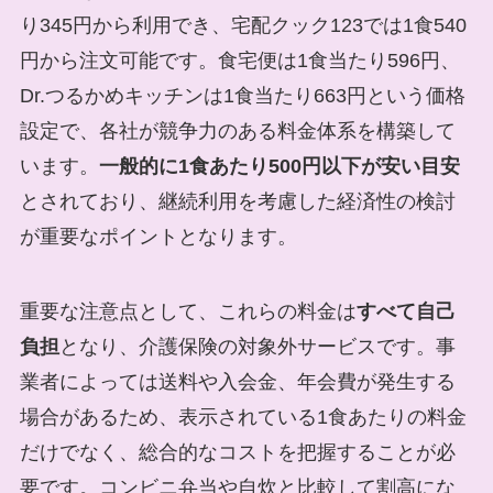
り345円から利用でき、宅配クック123では1食540
円から注文可能です。食宅便は1食当たり596円、
Dr.つるかめキッチンは1食当たり663円という価格
設定で、各社が競争力のある料金体系を構築して
います。
一般的に1食あたり500円以下が安い目安
とされており、継続利用を考慮した経済性の検討
が重要なポイントとなります。
重要な注意点として、これらの料金は
すべて自己
負担
となり、介護保険の対象外サービスです。事
業者によっては送料や入会金、年会費が発生する
場合があるため、表示されている1食あたりの料金
だけでなく、総合的なコストを把握することが必
要です。コンビニ弁当や自炊と比較して割高にな