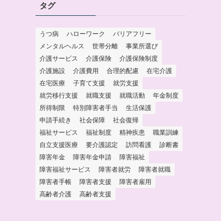
タグ
うつ病
ハローワーク
バリアフリー
メンタルヘルス
世帯分離
事業所選び
介護サービス
介護保険
介護保険制度
介護施設
介護費用
合理的配慮
在宅介護
在宅医療
子育て支援
就労支援
就労移行支援
就職支援
就職活動
年金制度
所得制限
特別障害者手当
生活保護
申請手続き
社会保障
社会復帰
福祉サービス
福祉制度
精神疾患
職業訓練
自立支援医療
要介護認定
訪問看護
診断書
障害年金
障害年金申請
障害福祉
障害福祉サービス
障害者就労
障害者就職
障害者手帳
障害者支援
障害者雇用
高齢者介護
高齢者支援