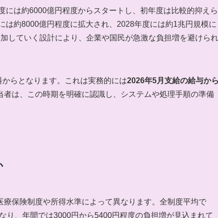
度には約6000億円程度からスタートし、初年度は比較的抑えら
は約8000億円程度に拡大され、2028年度には約1兆円規模に
増加していく設計により、企業や国民が急激な負担増を避けら
険料からとなります。これは実務的には
2026年5月支給の給与か
当者は、この時期を明確に認識し、システムや処理手順の準備
か
医療保険制度や所得水準によって異なります。全制度平均で
なり、年間では3000円から5400円程度の負担増が見込まれて