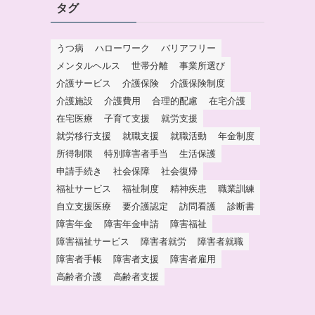
タグ
うつ病
ハローワーク
バリアフリー
メンタルヘルス
世帯分離
事業所選び
介護サービス
介護保険
介護保険制度
介護施設
介護費用
合理的配慮
在宅介護
在宅医療
子育て支援
就労支援
就労移行支援
就職支援
就職活動
年金制度
所得制限
特別障害者手当
生活保護
申請手続き
社会保障
社会復帰
福祉サービス
福祉制度
精神疾患
職業訓練
自立支援医療
要介護認定
訪問看護
診断書
障害年金
障害年金申請
障害福祉
障害福祉サービス
障害者就労
障害者就職
障害者手帳
障害者支援
障害者雇用
高齢者介護
高齢者支援